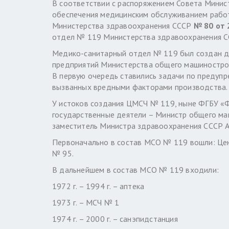
В соответствии с распоряжением Совета Минист
обеспечения медицинским обслуживанием работ
Министерства здравоохранения СССР
№ 80 от 
отдел № 119 Министерства здравоохранения С
Медико-санитарный отдел № 119 был создан дл
предприятий Министерства общего машиностроен
В первую очередь ставились задачи по предуп
вызванных вредными факторами производства.
У истоков создания ЦМСЧ № 119, ныне ФГБУ 
государственные деятели – Министр общего ма
заместитель Министра здравоохранения СССР А.
Первоначально в состав МСО № 119 вошли: Цен
№ 95.
В дальнейшем в состав МСО № 119 входили:
1972 г. – 1994 г. – аптека
1973 г. – МСЧ № 1
1974 г. – 2000 г. – санэпидстанция