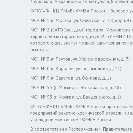
3 филиала, 4 врачебных здравпункта, 8 фельдш
ФГБУ «ФНКЦ КМиБ» ФМБА России – базовое учре
МСЧ № 1 (г. Москва, ул. Онежская, д. 18, корп. 4)
МСЧ № 2 (ЗАТО Звездный городок, Московская о
территории которого находится ФГБУ «НИИ ЦПК
которого оказывается медико-санитарная помо
осмотры
МСЧ № 5 (г. Реутов, ул. Железнодорожная, д. 7)
МСЧ № 6 (г. Королев, ул. Богомолова, д. 11)
МСЧ № 9 (г. Саратов, ул. Осипова, д. 1)
МСЧ № 55 (г. Москва, ш.Энтузиастов, д. 38)
МСЧ № 93 (г. Москва, ул. Введенского, д. 1)
ФГБУ «ФНКЦ КМиБ» ФМБА России предназначен
предприятий ракетно-космической отрасли и я
учреждением в системе ФМБА России.
В соответствии с Распоряжением Правительств