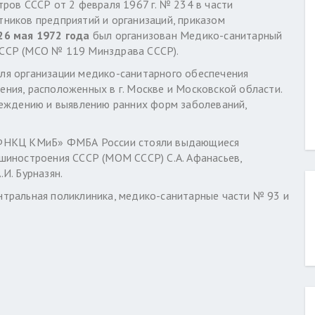
ров СССР от 2 февраля 1967 г. № 234 в части
ников предприятий и организаций, приказом
26 мая 1972 года
был организован Медико-санитарный
ССР (МСО № 119 Минздрава СССР).
я организации медико-санитарного обеспечения
ия, расположенных в г. Москве и Московской области.
реждению и выявлению ранних форм заболеваний,
«ФНКЦ КМиБ» ФМБА России стояли выдающиеся
шиностроения СССР (МОМ СССР) С.А. Афанасьев,
И. Бурназян.
тральная поликлиника, медико-санитарные части № 93 и