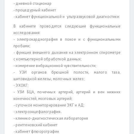
- дневной стационар
- процедурный кабинет
- кабинет функциональной и ультразвуковой диагностики:
В кабинете проводятся следующие функциональные
исследования:
- электрокардиография в покое и с функциональными
пробами;
- функция внешнего дыхания на электронном спирометре
с компьютерной обработкой данных;
- измерение вибрационной чувствительности;
- УЗИ органов брюшной полости, малого таза,
щитовидной железы, молочных желез;
- ЭХОКГ;
- УЗИ БЦА, почечных артерий, артерий и вен нижних
конечностей, мозговых артерий;
- суточное мониторирование ЭКГ и АД;
- электроэнцефалография.
- клинико-диагностическая лаборатория
- рентгеновский кабинет
- кабинет флюорографии